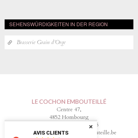
SEHENSWÜRDIGKEITEN IN DER REGION
Brasserie Grain d’Orge
LE COCHON EMBOUTEILLÉ
Centre 47,
4852 Hombourg
Tel. :
0032 (0)87/78.78.85
Email :
info@le-cochon-embouteille.be
AVIS CLIENTS