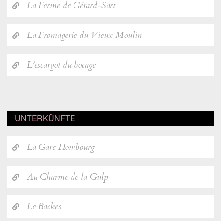
La Ferme de Gérard-Sart
La Fromagerie du Vieux Moulin
L’escargot du bocage
UNTERKÜNFTE
La Gare Hombourg
Au Charme de la Gulp
Le Backes