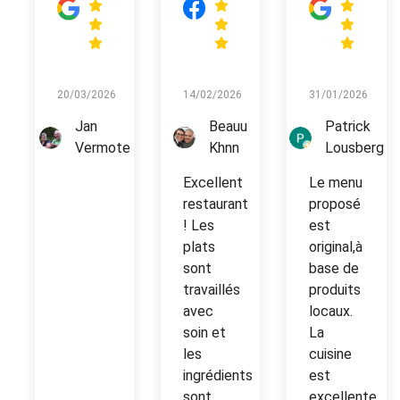
20/03/2026
14/02/2026
31/01/2026
Jan
Beauu
Patrick
Vermote
Khnn
Lousberg
Excellent
Le menu
restaurant
proposé
! Les
est
plats
original,à
sont
base de
travaillés
produits
avec
locaux.
soin et
La
les
cuisine
ingrédients
est
sont
excellente.