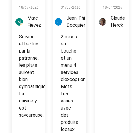
18/07/2026
31/05/2026
18/04/2026
Marc
Jean-Phi
Claude
Fievez
Docquier
Herck
Service
2 mises
effectué
en
par la
bouche
patronne,
et un
les plats
menu 4
suivent
services
bien,
d'exception.
sympathique.
Mets
La
très
cuisine y
variés
est
avec
savoureuse.
des
produits
locaux