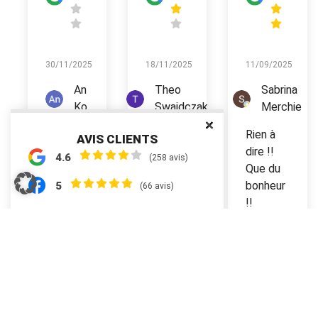
30/11/2025
18/11/2025
11/09/2025
An
Theo
Sabrina
Ko
Swaidczak
Merchie
Rien à
AVIS CLIENTS
dire !!
4.6
(258 avis)
Que du
bonheur
5
(66 avis)
!!
Élements par page:
1-9 de 324
9