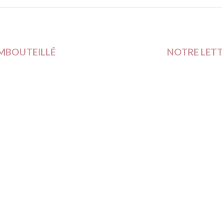
MBOUTEILLÉ
NOTRE LET
Centre 47,
Inscrivez-vous
852 Hombourg
actualités, infos
 :
087/78.78.85
mbouteille.be
LÉ
NOTRE CARTE
NEWS
GALERIE-PHOTOS
SITE RÉALISÉ PAR