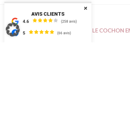
AVIS CLIENTS
4.6
(258 avis)
LE COCHON E
5
(66 avis)
4
Tél.
Email :
info@le-cochon-e
ACCUEIL
LE COCHON EMBOUTEIL