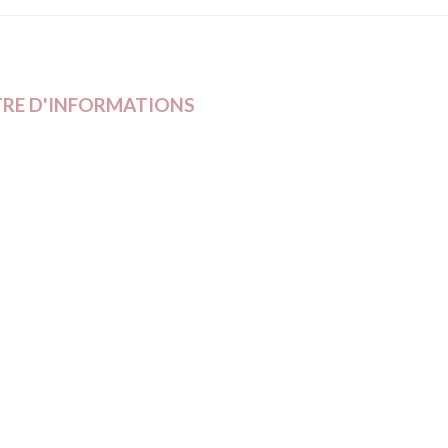
TRE D'INFORMATIONS
 et restez au courant de nos dernières
, ...
LIENS UTILES
CONTACT